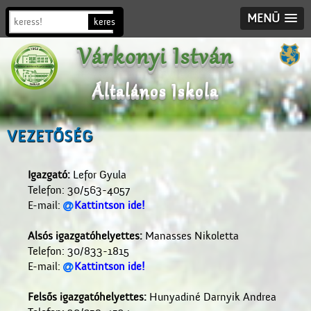
MENÜ
Várkonyi István
Általános Iskola
VEZETŐSÉG
Igazgató:
Lefor Gyula
Telefon: 30/563-4057
E-mail:
Kattintson ide!

Alsós igazgatóhelyettes:
Manasses Nikoletta
Telefon: 30/833-1815
E-mail:
Kattintson ide!

Felsős igazgatóhelyettes:
Hunyadiné Darnyik Andrea