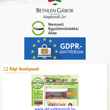
Régi honlapunk
www.old.varkonyisuli.hu