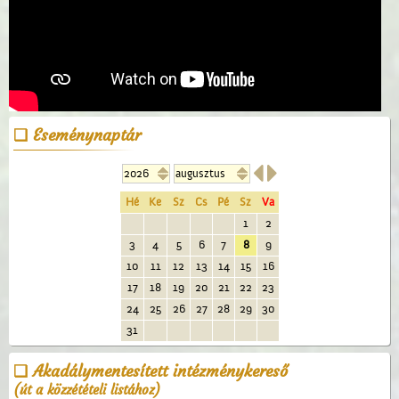
Eseménynaptár


Hé
Ke
Sz
Cs
Pé
Sz
Va
1
2
3
4
5
6
7
8
9
10
11
12
13
14
15
16
17
18
19
20
21
22
23
24
25
26
27
28
29
30
31
Akadálymentesített intézménykereső
(út a közzétételi listához)