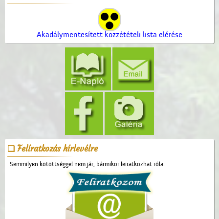
Akadálymentesített közzétételi lista elérése
Felíratkozás hírlevélre
Semmilyen kötöttséggel nem jár, bármikor leiratkozhat róla.