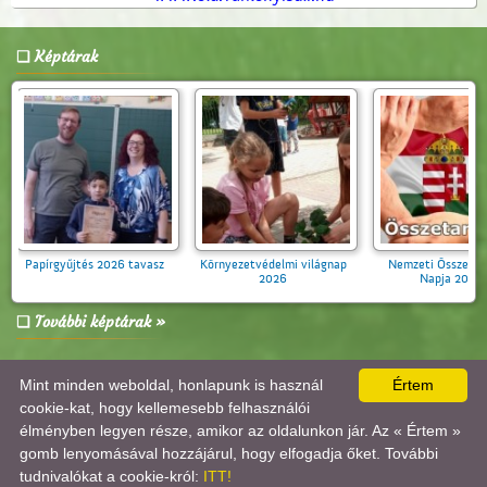
Képtárak
együtt -
Papírgyűjtés 2026 tavasz
Környezetvédelmi világnap
Nemz
n a 2. c
2026
n 2026
További képtárak »
Mint minden weboldal, honlapunk is használ
Értem
A lap
0.009
másodperc alatt készült el. |
Copyright 2026 © Várkonyi István Általános Iskola
,
design by:
Tánczos Tibor
|
ÍRJON NEKÜNK!
|
OLDALTÉRKÉP
|
IMPRESSZUM
cookie-kat, hogy kellemesebb felhasználói
A látogatók száma 2017.10.26-tól:
3752012
| Ebben a hónapban:
10710
| Ma:
1080
| jelenleg:
élményben legyen része, amikor az oldalunkon jár. Az « Értem »
1
|
Statisztika
gomb lenyomásával hozzájárul, hogy elfogadja őket. További
tudnivalókat a cookie-król:
ITT!