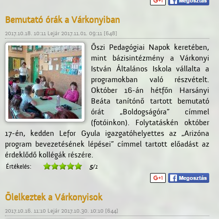
Bemutató órák a Várkonyiban
2017.10.18. 10:11 Lejár 2017.11.01. 09:11 [648]
Őszi Pedagógiai Napok keretében,
mint bázisintézmény a Várkonyi
István Általános Iskola vállalta a
programokban való részvételt.
Október 16-án hétfőn Harsányi
Beáta tanítónő tartott bemutató
órát „Boldogságóra” címmel
(fotóinkon). Folytatáskén október
17-én, kedden Lefor Gyula igazgatóhelyettes az „Arizóna
program bevezetésének lépései” címmel tartott előadást az
érdeklődő kollégák részére.
Értékelés:
5
/1
Ölelkeztek a Várkonyisok
2017.10.16. 11:10 Lejár 2017.10.30. 10:10 [644]