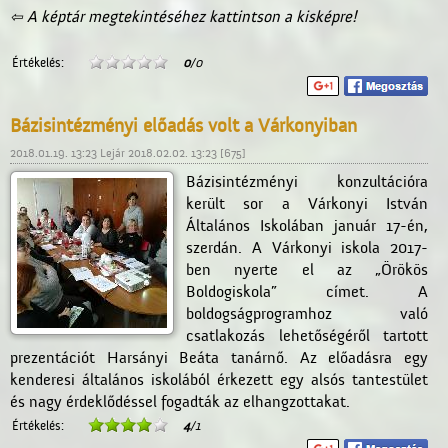
⇦ A képtár megtekintéséhez kattintson a kisképre!
Értékelés:
0
/0
Bázisintézményi előadás volt a Várkonyiban
2018.01.19. 13:23 Lejár 2018.02.02. 13:23 [675]
Bázisintézményi konzultációra
került sor a Várkonyi István
Általános Iskolában január 17-én,
szerdán. A Várkonyi iskola 2017-
ben nyerte el az „Örökös
Boldogiskola” címet. A
boldogságprogramhoz való
csatlakozás lehetőségéről tartott
prezentációt Harsányi Beáta tanárnő. Az előadásra egy
kenderesi általános iskolából érkezett egy alsós tantestület
és nagy érdeklődéssel fogadták az elhangzottakat.
Értékelés:
4
/1