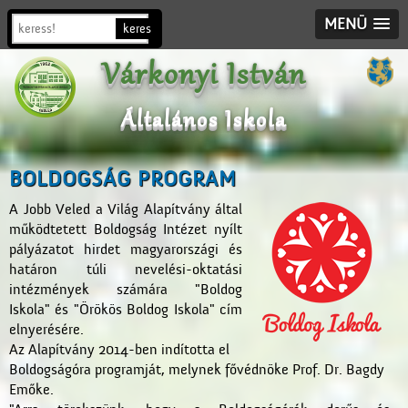
MENÜ
Várkonyi István
Általános Iskola
BOLDOGSÁG PROGRAM
A Jobb Veled a Világ Alapítvány által
működtetett Boldogság Intézet nyílt
pályázatot hirdet magyarországi és
határon túli nevelési-oktatási
intézmények számára "Boldog
Iskola" és "Örökös Boldog Iskola" cím
elnyerésére.
Az Alapítvány 2014-ben indította el
Boldogságóra programját, melynek fővédnöke Prof. Dr. Bagdy
Emőke.