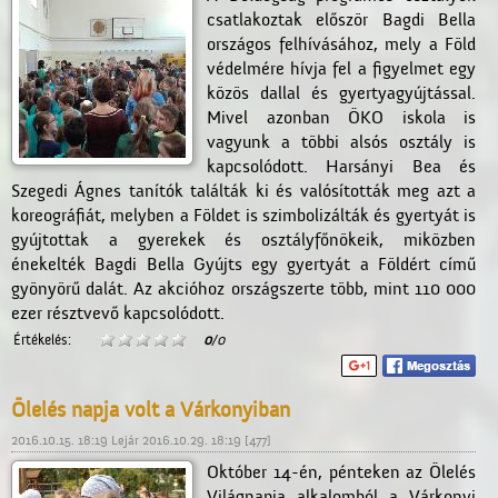
csatlakoztak először Bagdi Bella
országos felhívásához, mely a Föld
védelmére hívja fel a figyelmet egy
közös dallal és gyertyagyújtással.
Mivel azonban ÖKO iskola is
vagyunk a többi alsós osztály is
kapcsolódott. Harsányi Bea és
Szegedi Ágnes tanítók találták ki és valósították meg azt a
koreográfiát, melyben a Földet is szimbolizálták és gyertyát is
gyújtottak a gyerekek és osztályfőnökeik, miközben
énekelték Bagdi Bella Gyújts egy gyertyát a Földért című
gyönyörű dalát. Az akcióhoz országszerte több, mint 110 000
ezer résztvevő kapcsolódott.
Értékelés:
0
/0
Ölelés napja volt a Várkonyiban
2016.10.15. 18:19 Lejár 2016.10.29. 18:19 [477]
Október 14-én, pénteken az Ölelés
Világnapja alkalomból a Várkonyi