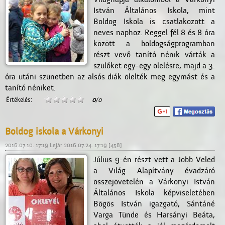
István Általános Iskola, mint
Boldog Iskola is csatlakozott a
neves naphoz. Reggel fél 8 és 8 óra
között a boldogságprogramban
részt vevő tanító nénik várták a
szülőket egy-egy ölelésre, majd a 3.
óra utáni szünetben az alsós diák ölelték meg egymást és a
tanító néniket.
Értékelés:
0
/0
Boldog iskola a Várkonyi
2016.07.10. 17:19 Lejár 2016.07.24. 17:19 [458]
Július 9-én részt vett a Jobb Veled
a Világ Alapítvány évadzáró
összejövetelén a Várkonyi István
Általános Iskola képviseletében
Bögös István igazgató, Sántáné
Varga Tünde és Harsányi Beáta,