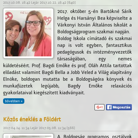
2017.10.08. 16:42 Lejár 2017.10.22. 16:42 [640]
2017. október 5-én Bartókné Sárik
Helga és Harsányi Bea képviselte a
Várkonyi István Általános Iskolát a
Boldogságprogram szakmai napján.
Boldog Iskola címátadó és szakmai
nap is volt egyben, fantasztikus
pedagógusok és intézményvezetők
társaságában, egy nemes
küldetéséért. Prof. Bagdi Emőke és prof. Oláh Attila tartottak
előadást valamint Bagdi Bella a Jobb Veled a Világ alapítvány
Elnöke, boldogan mutatta be a Boldogságóra könyvek és
munkafüzetek legújabb, Bagdy Emőke relaxációs
gyakorlataival kiegészített kiadványait.
bővebben »
Közös éneklés a Földért
2017.04.24. 11:34 Lejár 2017.05.08. 11:34 [566]
A Boldogság programos osztályok