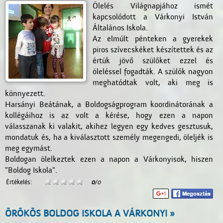
Ölelés Világnapjához ismét
kapcsolódott a Várkonyi István
Általános Iskola.
Az elmúlt pénteken a gyerekek
piros szívecskéket készítettek és az
értük jövő szülőket ezzel és
öleléssel fogadták. A szülők nagyon
meghatódtak volt, aki meg is
könnyezett.
Harsányi Beátának, a Boldogságprogram koordinátorának a
kollégáihoz is az volt a kérése, hogy ezen a napon
válasszanak ki valakit, akihez legyen egy kedves gesztusuk,
mondatuk és, ha a kiválasztott személy megengedi, öleljék is
meg egymást.
Boldogan ölelkeztek ezen a napon a Várkonyisok, hiszen
"Boldog Iskola".
Értékelés:
0
/0
ÖRÖKÖS BOLDOG ISKOLA A VÁRKONYI »