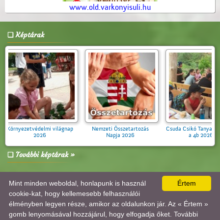
www.old.varkonyisuli.hu
Képtárak
zetvédelmi világnap
Nemzeti Összetartozás
Csuda Csikó Tanya Kirándult
2026
Napja 2026
a 4b 2026
További képtárak »
Mint minden weboldal, honlapunk is használ
Értem
A lap
0.017
másodperc alatt készült el. |
Copyright 2026 © Várkonyi István Általános Iskola
,
design by:
Tánczos Tibor
|
ÍRJON NEKÜNK!
|
OLDALTÉRKÉP
|
IMPRESSZUM
cookie-kat, hogy kellemesebb felhasználói
A látogatók száma 2017.10.26-tól:
3752100
| Ebben a hónapban:
10798
| Ma:
16
| jelenleg:
1
|
élményben legyen része, amikor az oldalunkon jár. Az « Értem »
Statisztika
gomb lenyomásával hozzájárul, hogy elfogadja őket. További