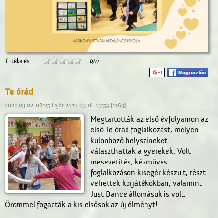
Értékelés:
0
/0
Te órád
2020.03.02. 08:25 Lejár 2020.03.16. 23:59 [1163]
Megtartották az első évfolyamon az
első Te órád foglalkozást, melyen
különböző helyszíneket
választhattak a gyerekek. Volt
mesevetítés, kézműves
foglalkozáson kisegér készült, részt
vehettek körjátékokban, valamint
Just Dance állomásuk is volt.
Örömmel fogadták a kis elsősök az új élményt!