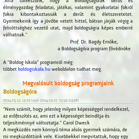
"Arra törekszünk, hogy a Boldogságórák derűs és
élménygazdag feladatai, játékai, valamint gyakorlatai fokról
fokra kibontakoztassák a derűt és életszeretetet.
Gyermekeink így a jövőbe vetett hittel, bátran járják végig a
felnőttséghez vezető utat, majd boldogságra képes emberré
válhatnak."
Prof. Dr. Bagdy Emőke,
a Boldogságóra program fővédnöke
A "Boldog Iskola" programról még
többet
boldogiskola.hu
weboldalon tudhat meg.
Megvalósult boldogság programjaink
Boldogságóra
2024.03.13. 13:02 Lejár 2024.03.27. 23:59 [1938]
“Nem számít, hogy jelenleg milyen képességgel rendelkezel,
az erőfeszítés az, ami ezt a képességet beindítja és
teljesítménnyé változtatja." Carol Dweck
A megküzdés nem könnyű téma alsós gyermek számára, de
mi megküzdöttünk vele. Kisebbekkel megvitattuk, hogy egy