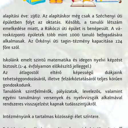
alapítási éve: 1962. Az alapításkor még csak a Széchenyi úti
épületben folyt az oktatás. Később, a tanulói létszám
emelkedése miatt, a Rákóczi úti épület is benépesült. A vá-
rosközponti épületek több mint 1000 tanuló befogadására
alkalmasak. Az Örkényi úti tagin-tézmény kapacitása 124
főre szól.
Iskolánk emelt szintű matematika és idegen nyelvi képzést
biztosít.(1-4. évfolyamon előkészítő jelleggel.)
Az átlagostól eltérő képességű diákjaink
tehetséggondozásáról, illetve felzárkóztatásáról teljes körűen
gondoskodunk.
Tanulóink szintfelmérők, pályázatok, levelezős, valamint
egyéni tanulmányi versenyek és nyelvvizsgák alkalmával
rendszeres visszajelzést kapnak tudásszintjükről.
Intézményünk a tartalmas közösségi élet színtere.