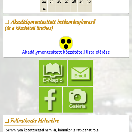
24
25
26
27
28
29
30
31
Akadálymentesített intézménykereső
(út a közzétételi listához)
Akadálymentesített közzétételi lista elérése
Felíratkozás hírlevélre
Semmilyen kötöttséggel nem jár, bármikor leiratkozhat róla.