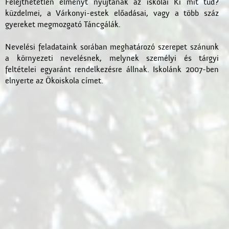
Felejthetetlen élményt nyújtanak az iskolai Ki mit tud?
küzdelmei, a Várkonyi-estek előadásai, vagy a több száz
gyereket megmozgató Táncgálák.
Nevelési feladataink sorában meghatározó szerepet szánunk
a környezeti nevelésnek, melynek személyi és tárgyi
feltételei egyaránt rendelkezésre állnak. Iskolánk 2007-ben
elnyerte az Ökoiskola címet.