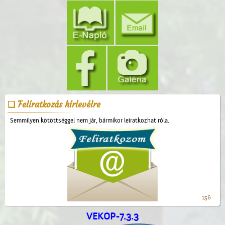
Felíratkozás hírlevélre
Semmilyen kötöttséggel nem jár, bármikor leiratkozhat róla.
156
VEKOP-7.3.3