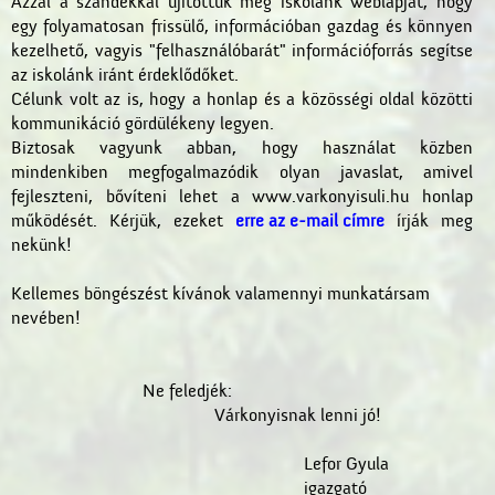
Azzal a szándékkal újítottuk meg iskolánk weblapját, hogy
egy folyamatosan frissülő, információban gazdag és könnyen
kezelhető, vagyis "felhasználóbarát" információforrás segítse
az iskolánk iránt érdeklődőket.
Célunk volt az is, hogy a honlap és a közösségi oldal közötti
kommunikáció gördülékeny legyen.
Biztosak vagyunk abban, hogy használat közben
mindenkiben megfogalmazódik olyan javaslat, amivel
fejleszteni, bővíteni lehet a www.varkonyisuli.hu honlap
működését. Kérjük, ezeket
erre az e-mail címre
írják meg
nekünk!
Kellemes böngészést kívánok valamennyi munkatársam
nevében!
Ne feledjék:
Várkonyisnak lenni jó!
Lefor Gyula
igazgató