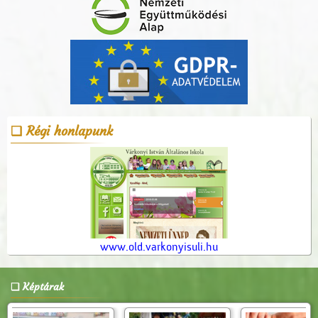
Régi honlapunk
www.old.varkonyisuli.hu
Képtárak