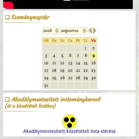
Eseménynaptár


Hé
Ke
Sz
Cs
Pé
Sz
Va
1
2
3
4
5
6
7
8
9
10
11
12
13
14
15
16
17
18
19
20
21
22
23
24
25
26
27
28
29
30
31
Akadálymentesített intézménykereső
(út a közzétételi listához)
Akadálymentesített közzétételi lista elérése