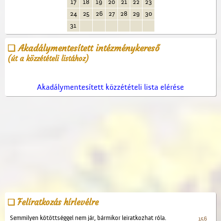
17
18
19
20
21
22
23
24
25
26
27
28
29
30
31
Akadálymentesített intézménykereső
(út a közzétételi listához)
Akadálymentesített közzétételi lista elérése
Felíratkozás hírlevélre
Semmilyen kötöttséggel nem jár, bármikor leiratkozhat róla.
156