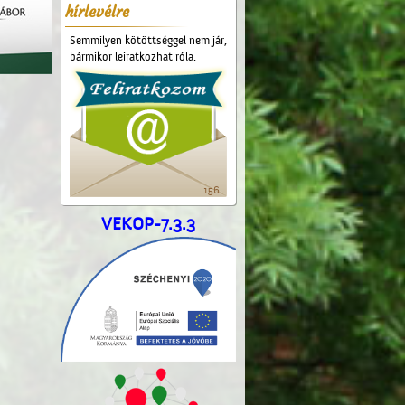
hírlevélre
Semmilyen kötöttséggel nem jár,
bármikor leiratkozhat róla.
156
VEKOP-7.3.3