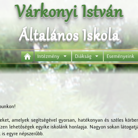
Várkonyi István
Általános Iskola
Intézmény
Diákság
Eseményeink
apunkon!
eket, amelyek segítségével gyorsan, hatékonyan és széles körbe
 Ezen lehetőségek egyike iskolánk honlapja. Nagyon sokan látogatj
k is egyre népszerűbb.