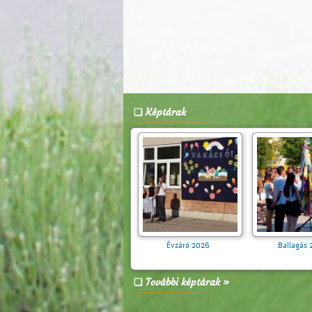
Képtárak
Zebra Suli Program a 4.
Évzáró 20
évfolyamosoknak
További képtárak »