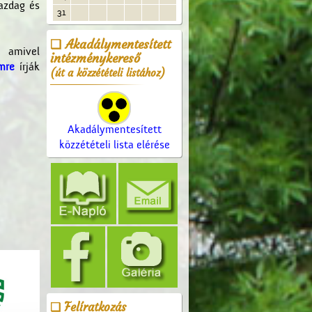
gazdag és
31
Akadálymentesített
, amivel
intézménykereső
ímre
írják
(út a közzétételi listához)
Akadálymentesített
közzétételi lista elérése
Felíratkozás