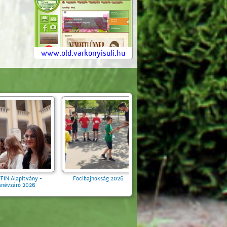
www.old.varkonyisuli.hu
ap a Várkonyiban
MATFIN Alapítvány -
Focibajnokság 2026
2026
Tanévzáró 2026