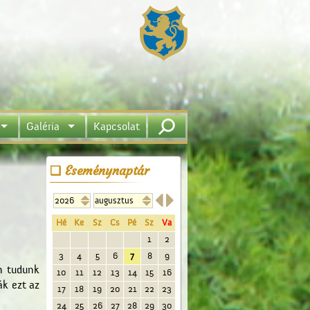
Galéria
Kapcsolat
Eseménynaptár


Hé
Ke
Sz
Cs
Pé
Sz
Va
1
2
3
4
5
6
7
8
9
n tudunk
10
11
12
13
14
15
16
ák ezt az
17
18
19
20
21
22
23
24
25
26
27
28
29
30