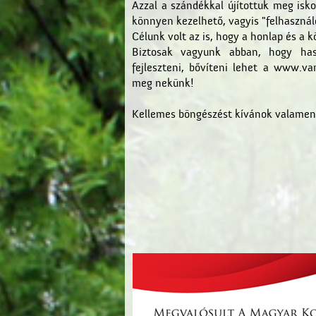
Azzal a szándékkal újítottuk meg isk
könnyen kezelhető, vagyis "felhasználó
Célunk volt az is, hogy a honlap és a 
Biztosak vagyunk abban, hogy has
fejleszteni, bővíteni lehet a www.v
meg nekünk!
Kellemes böngészést kívánok valame
L