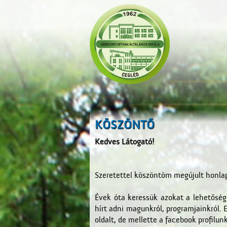
KÖSZÖNTŐ
Kedves Látogató!
Szeretettel köszöntöm megújult honl
Évek óta keressük azokat a lehetőség
hírt adni magunkról, programjainkról.
oldalt, de mellette a facebook profilun