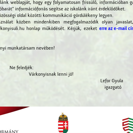
olánk weblapját, hogy egy folyamatosan frissülő, információban 
barát" információforrás segítse az iskolánk iránt érdeklődőket.
közösségi oldal közötti kommunikáció gördülékeny legyen.
ználat közben mindenkiben megfogalmazódik olyan javaslat
arkonyisuli.hu honlap működését. Kérjük, ezeket
erre az e-mail c
nnyi munkatársam nevében!
Ne feledjék:
Várkonyisnak lenni jó!
efor Gyula
igazgató