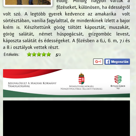
eddig. Mindig nagyon vártuk a
főzéseket, különösen, ha édességről
volt szó. A legtöbb gyerek kedvence az amakarika volt
sörtésztában, vanília fagylalttal, de mindenkinek ízlett a bajor
krém is. Készítettünk görög töltött káposztát, muszakát,
görög salátát, német húspogácsát, grízgombóc levest,
káposzta salátát és édességeket. A főzésben a 6,i, 6. m, 7.i és
a 8.i osztályok vettek részt.
Értékelés:
5
/1