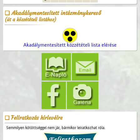
Akadálymentesített intézménykereső
(út a közzétételi listához)
Akadálymentesített közzétételi lista elérése
Felíratkozás hírlevélre
Semmilyen kötöttséggel nem jár, bármikor leiratkozhat róla.