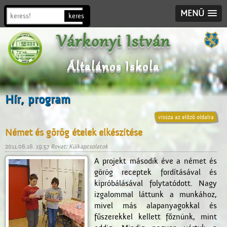
MENÜ
Várkonyi István
Általános Iskola
Hír, program
vissza az előző oldalra
Német és görög ételek elkészítése
2011.06.16. 19:57
Rovat: Külkapcsolatok
A projekt második éve a német és
görög receptek fordításával és
kipróbálásával folytatódott. Nagy
izgalommal láttunk a munkához,
mivel más alapanyagokkal és
fűszerekkel kellett főznünk, mint