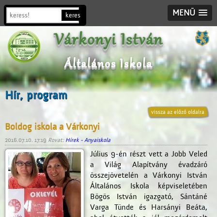
MENÜ
Várkonyi István
Általános Iskola
Hír, program
vissza az előző oldalra
Boldog iskola a Várkonyi
2016.07.10. 17:19
Rovat:
Hírek - Anyaiskola
Július 9-én részt vett a Jobb Veled
a Világ Alapítvány évadzáró
összejövetelén a Várkonyi István
Általános Iskola képviseletében
Bögös István igazgató, Sántáné
Varga Tünde és Harsányi Beáta,