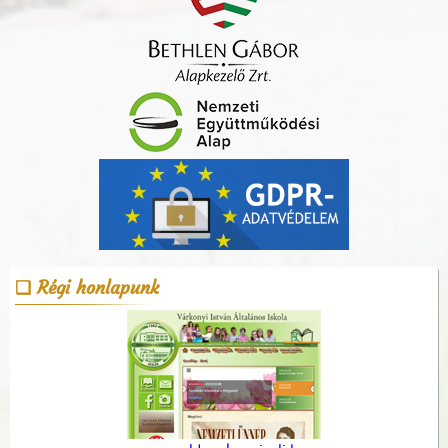
Régi honlapunk