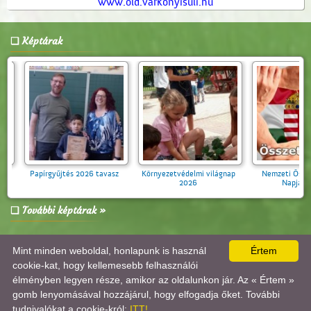
www.old.varkonyisuli.hu
Képtárak
an együtt -
Papírgyűjtés 2026 tavasz
Környezetvédelmi világnap
lután a 2. c
2026
lyban 2026
További képtárak »
Mint minden weboldal, honlapunk is használ
Értem
A lap
0.173
másodperc alatt készült el. |
Copyright 2026 © Várkonyi István Általános Iskola
,
design by:
Tánczos Tibor
|
ÍRJON NEKÜNK!
|
OLDALTÉRKÉP
|
IMPRESSZUM
cookie-kat, hogy kellemesebb felhasználói
A látogatók száma 2017.10.26-tól:
3892940
| Ebben a hónapban:
151638
| Ma:
1144
|
élményben legyen része, amikor az oldalunkon jár. Az « Értem »
jelenleg:
2
|
Statisztika
gomb lenyomásával hozzájárul, hogy elfogadja őket. További
tudnivalókat a cookie-król:
ITT!