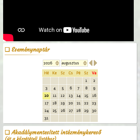
Eseménynaptár


Hé
Ke
Sz
Cs
Pé
Sz
Va
1
2
3
4
5
6
7
8
9
10
11
12
13
14
15
16
17
18
19
20
21
22
23
24
25
26
27
28
29
30
31
Akadálymentesített intézménykereső
(út a közzétételi listához)