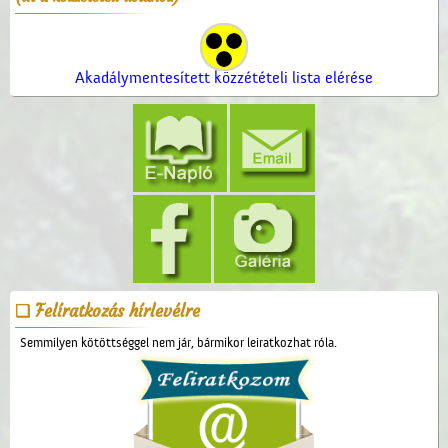
Akadálymentesített közzétételi lista elérése
Felíratkozás hírlevélre
Semmilyen kötöttséggel nem jár, bármikor leiratkozhat róla.