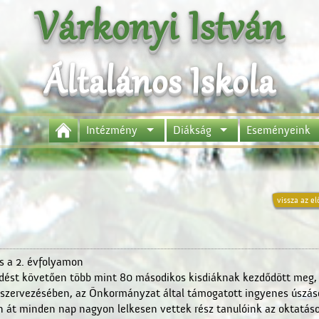
Várkonyi István
Általános Iskola
Intézmény
Diákság
Eseményeink
vissza az el
s a 2. évfolyamon
zdést követően több mint 80 másodikos kisdiáknak kezdődött meg, 
 szervezésében, az Önkormányzat által támogatott ingyenes úszás
 át minden nap nagyon lelkesen vettek rész tanulóink az oktatás