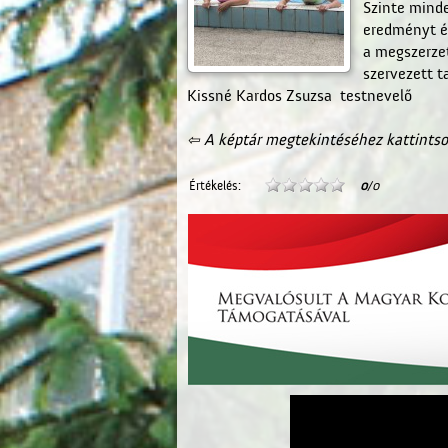
Szinte minde
eredményt ér
a megszerzet
szervezett 
Kissné Kardos Zsuzsa testnevelő
⇦ A képtár megtekintéséhez kattintso
Értékelés:
0
/0