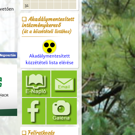
31
övetően
Akadálymentesített
intézménykereső
(út a közzétételi listához)
Akadálymentesített
közzétételi lista elérése
Felíratkozás