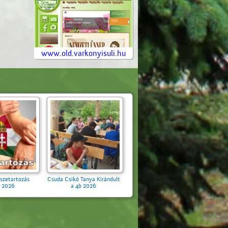
www.old.varkonyisuli.hu
Nemzeti Összetartozás
Csuda Csikó Tanya Kirándult
Napja 2026
a 4b 2026