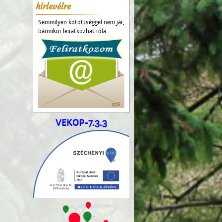
hírlevélre
Semmilyen kötöttséggel nem jár,
bármikor leiratkozhat róla.
156
VEKOP-7.3.3