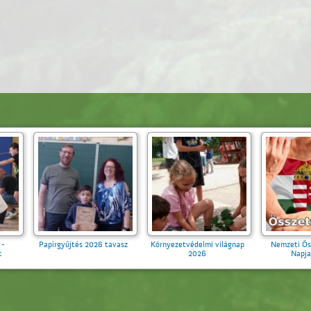
ban együtt -
Papírgyűjtés 2026 tavasz
Környezetvédelmi világnap
élután a 2. c
2026
ályban 2026