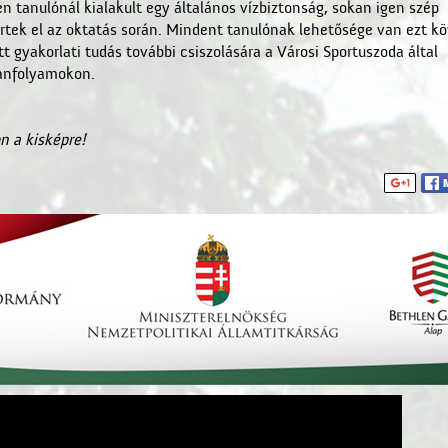
n tanulónál kialakult egy általános vízbiztonság, sokan igen szép
tek el az oktatás során. Mindent tanulónak lehetősége van ezt k
t gyakorlati tudás további csiszolására a Városi Sportuszoda által
tanfolyamokon.
n a kisképre!