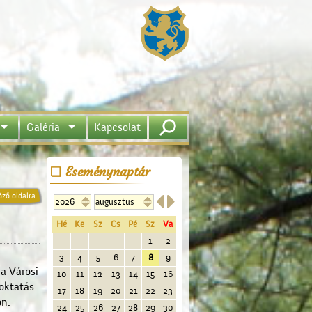
Galéria
Kapcsolat
Eseménynaptár


őző oldalra
Hé
Ke
Sz
Cs
Pé
Sz
Va
1
2
3
4
5
6
7
8
9
a Városi
10
11
12
13
14
15
16
oktatás.
17
18
19
20
21
22
23
on.
24
25
26
27
28
29
30