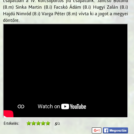
csapatban a IV. korcsoportos fiú csapatunk: Jancsó Botond
(8.m) Sinka Martin (8.i) Facskó Ádám (8.i) Hugyi Zalán (8.i)
Hajdú Nimród (8.i) Varga Péter (8.m) vívta ki a jogot a megyei
döntőre.
Értékelés:
5
/1