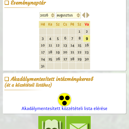
Eseménynaptár


Hé
Ke
Sz
Cs
Pé
Sz
Va
1
2
3
4
5
6
7
8
9
10
11
12
13
14
15
16
17
18
19
20
21
22
23
24
25
26
27
28
29
30
31
Akadálymentesített intézménykereső
(út a közzétételi listához)
Akadálymentesített közzétételi lista elérése