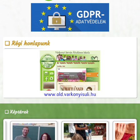
Régi honlapunk
www.old.varkonyisuli.hu
Képtárak