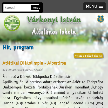
MENÜ
Várkonyi István
Általános Iskola
Hír, program
vissza az előző oldalra
Atlétikai Diákolimpia - Albertirsa
2023.05.10. 07:08
Rovat: Főoldal
Éremeső a Körzeti Többpróba Diákolimpián!
Április 25-én, Albertirsa adott otthont az Atlétika Többpróba
Diákolimpia körzeti fordulójának.Büszkén mondhatjuk,hogy
szinte minden versenyzőnk éremmel a nyakában térhetett
haza. Egyéniben négy tanulónk: Fehér István (4.b)Virág
Hanna (6.i)Bartalos Olivér (6.i) Jancsó Botond (8.m) ,míg