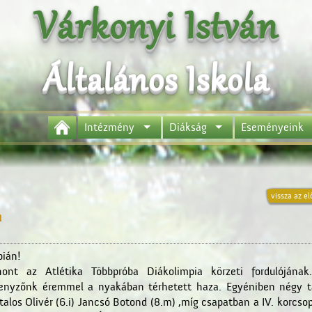
Várkonyi István
Általános Iskola
Intézmény
Diákság
Eseményeink
vissza az el
a
pián!
thont az Atlétika Többpróba Diákolimpia körzeti fordulójának
enyzőnk éremmel a nyakában térhetett haza. Egyéniben négy t
talos Olivér (6.i) Jancsó Botond (8.m) ,míg csapatban a IV. korcsop