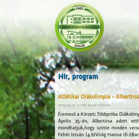
Hír, program
Atlétikai Diákolimpia - Albertirs
2023.05.10. 07:08
Rovat: Főoldal
Éremeső a Körzeti Többpróba Diákolim
Április 25-én, Albertirsa adott ot
mondhatjuk,hogy szinte minden vers
Fehér István (4.b)Virág Hanna (6.i)Bar