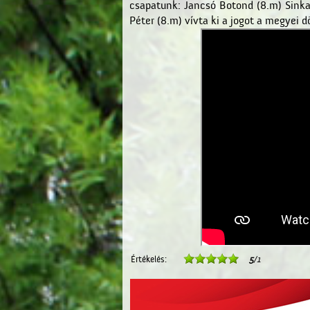
csapatunk: Jancsó Botond (8.m) Sinka 
Péter (8.m) vívta ki a jogot a megyei d
Értékelés:
5
/1