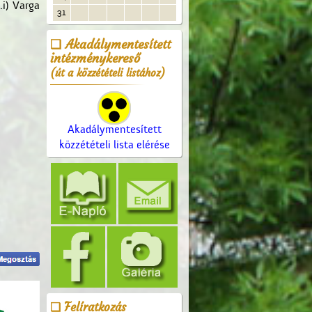
.i) Varga
31
Akadálymentesített
intézménykereső
(út a közzétételi listához)
Akadálymentesített
közzétételi lista elérése
Felíratkozás