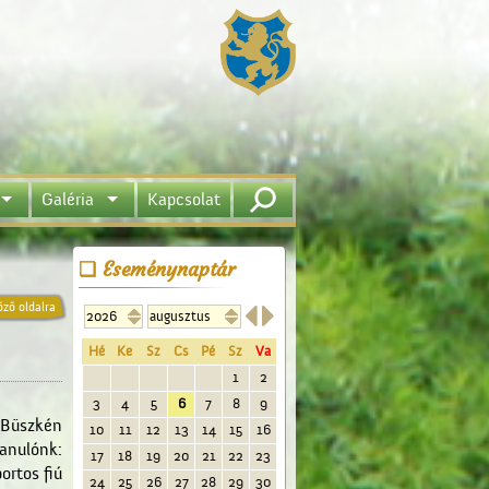
Galéria
Kapcsolat
Eseménynaptár


őző oldalra
Hé
Ke
Sz
Cs
Pé
Sz
Va
1
2
3
4
5
6
7
8
9
.Büszkén
10
11
12
13
14
15
16
anulónk:
17
18
19
20
21
22
23
ortos fiú
24
25
26
27
28
29
30