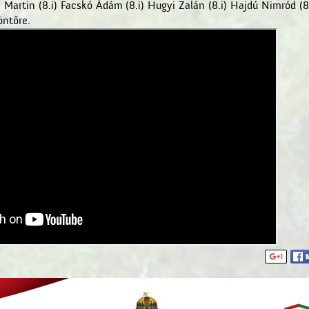
Martin (8.i) Facskó Ádám (8.i) Hugyi Zalán (8.i) Hajdú Nimród (8
öntőre.