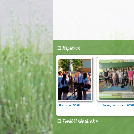
Képtárak
Zebra Suli Program a 4.
Évzáró 2026
évfolyamosoknak
További képtárak »