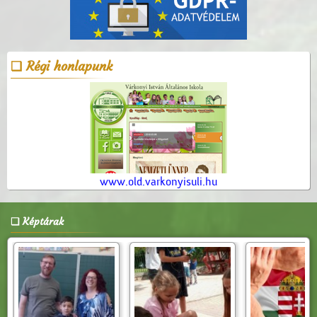
Régi honlapunk
www.old.varkonyisuli.hu
Képtárak