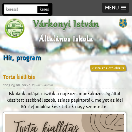
MENÜ
Várkonyi István
Általános Iskola
Hír, program
vissza az előző oldalra
Torta kiállítás
2023.05.08. 06:40
Rovat: Főoldal
Iskolánk auláját díszítik a napközis munkaközösség által
készített szebbnél szebb, színes papírtorták, melyet az idei
60. évfordulóra készítettek nagy szeretettel.