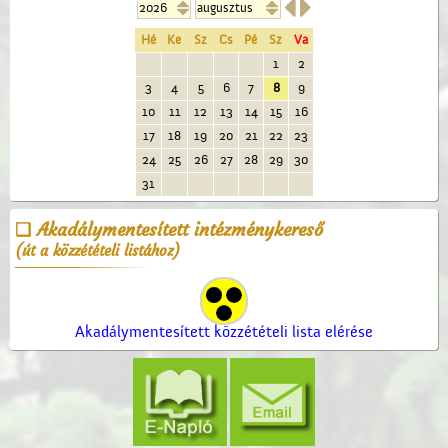


Hé
Ke
Sz
Cs
Pé
Sz
Va
1
2
3
4
5
6
7
8
9
10
11
12
13
14
15
16
17
18
19
20
21
22
23
24
25
26
27
28
29
30
31
Akadálymentesített intézménykereső
(út a közzétételi listához)
Akadálymentesített közzétételi lista elérése